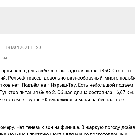
19 мая 2021 11:20
5 км
второй раз в день забега стоит адская жара +35С. Старт от
кий. Рельеф трассы довольно разнообразный, много подъё
астков нет. Подъём на г.Нарыш-Тау. Есть небольшой подъём
Пунктов питания было 2. Общая длина составила 16,67 км,
ые потом в группе ВК выложили ссылки на бесплатное
.
омеру. Нет теневых зон на финише. В жаркую погоду доба
нции меньшей протяженности для менее подготовленных