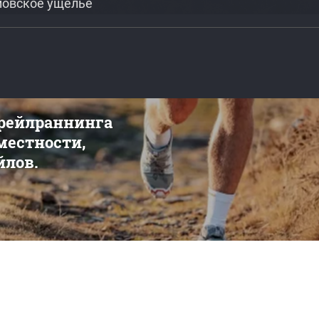
мовское ущелье
трейлраннинга
 местности,
йлов.