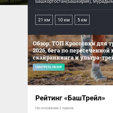
Башкортостан(Башкирия), Мурады
21 км
10 км
5 км
Обзор: ТОП Кроссовки для 
2026, бега по пересеченной
скайраннинга и ультра-тре
СМОТРЕТЬ ОБЗОР
Рейтинг «БашТрейл»
На основании 2 оценок