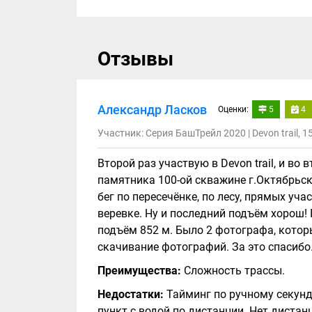
Отзывы
Александр Ласков
Оценки:
5
4
Участник: Серия БашТрейл 2020 | Devon trail, 1
Второй раз участвую в Devon trail, и во 
памятника 100-ой скважине г.Октябрьс
бег по пересечёнке, по лесу, прямых уч
веревке. Ну и последний подъём хорош! 
подъём 852 м. Было 2 фотографа, котор
скачивание фотографий. За это спасибо
Преимущества:
Сложность трассы.
Недостатки:
Тайминг по ручному секунд
пункт с водой по дистанции. Нет диста