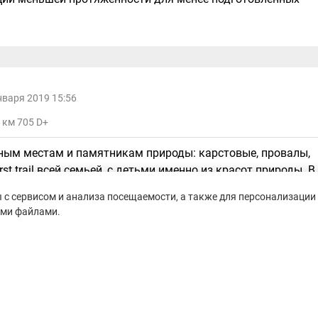
нваря 2019 15:56
5 км 705 D+
ным местам и памятникам природы: карстовые, провалы,
t trail всей семьей, с детьми именно из красот природы. В
. Накануне прошел сильный дождь, и было очень грязно и
с сервисом и анализа посещаемости, а также для персонализации 
 гонки пикантности. Очень приятная и уютная атмосфера,
ими файлами.
инише. Примерно на 7 км был пункт питания, где можно б
етами или орешками. После финиша можно было попить
ных моментов - большое количество классных атмосферных
 несколько фотографов, которые потом делились фото
ния приятные, хочется принять участие и в след.году.
сса, приятная атмосфера, куча классных фото.