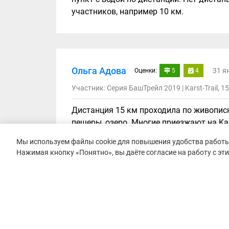
участников, например 10 км.
Ольга Адова
31 я
Оценки:
5
4
Участник: Серия БашТрейл 2019 | Karst-Trail, 1
Дистанция 15 км проходила по живопис
пещеры, озеро. Многие приезжают на Kars
2018 сложности трассе добавила погода
Мы используем файлы cookie для повышения удобства работы 
скользко. Впрочем это только добавило
Нажимая кнопку «Понятно», вы даёте согласие на работу с эт
медальки из природного материала на ф
попить воды, перекусил сушками, конф
горячего чаю с сушками. Ещё из прият
фотографий. На Забега работали сразу
абсолютно бесплатно. В общем, впечатле
Преимущества:
Пейзажи, интересная тра