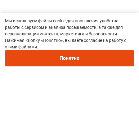
Мы используем файлы cookie для повышения удобства
работы с сервисом и анализа посещаемости, а также для
персонализации контента, маркетинга и безопасности.
Нажимая кнопку «Понятно», вы даёте согласие на работу с
Рекомендуем
этими файлами.
Непромокаемые кроссовки для бега зимой и
трейлраннинга 2026. Для города и
Все гонки
Понятно
бездорожья - с мембраной и шипами
RunKarjala
Политика конфиденциальности
© 2015–2026 mountain-race.ru
Полное или частичное копирование материалов сайта «mountain-race.ru»
разрешено только при обязательном указании источника и прямой