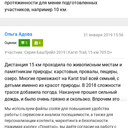
протяженности для менее подготовленных
участников, например 10 км.
Ольга Адова
31 января 2019 15:56
Оценки:
5
4
Участник: Серия БашТрейл 2019 | Karst-Trail, 15 км 705 D+
Дистанция 15 км проходила по живописным местам и
памятникам природы: карстовые, провалы, пещеры,
озеро. Многие приезжают на Karst trail всей семьей, с
детьми именно из красот природы. В 2018 сложности
трассе добавила погода. Накануне прошел сильный
дождь, и было очень грязно и скользко. Впрочем это
только добавило гонки пикантности. Очень приятная
Мы используем файлы cookie для повышения удобства
и уютная атмосфера, медальки из природного
работы с сервисом и анализа посещаемости, а также для
материала на финише. Примерно на 7 км был пункт
персонализации контента, маркетинга и безопасности.
питания, где можно было попить воды, перекусил
Нажимая кнопку «Понятно», вы даёте согласие на работу с