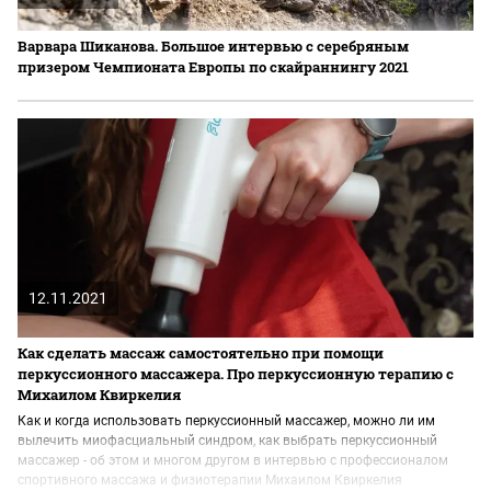
Варвара Шиканова. Большое интервью с серебряным
призером Чемпионата Европы по скайраннингу 2021
12.11.2021
Как сделать массаж самостоятельно при помощи
перкуссионного массажера. Про перкуссионную терапию с
Михаилом Квиркелия
Как и когда использовать перкуссионный массажер, можно ли им
вылечить миофасциальный синдром, как выбрать перкуссионный
массажер - об этом и многом другом в интервью с профессионалом
спортивного массажа и физиотерапии Михаилом Квиркелия