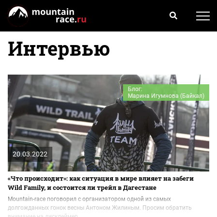
Интервью
Блог:
Марина Игумнова (Байкал)
20.03.2022
«Что происходит»: как ситуация в мире влияет на забеги
Wild Family, и состоится ли трейл в Дагестане
Mountain-race поговорил с организатором одной из самых
долгожданных гонок весны Антоном Жилиным. Просим обратить
внимание на дисклеймер