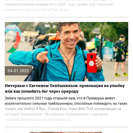
полуавтономном режиме.Но в 2022 году проект ждут большие
изменения: Caucasus Ultra Trail будет...
04.01.2022
Интервью с Евгением Лепёшкиным: провокация на улыбку
или как полюбить бег через природу
Забеги прошлого 2021 года открыли нам, что в Приморье живут
исключительно сильные трейлраннеры, способные побеждать на таких
гонках, как Arkhyz X Run , CrimeaXrun, Hoka Wild Trail, конкуренция на
который зашкаливает. Мы решили побеседовать с одним из
сильнейших приморских спортсменов...