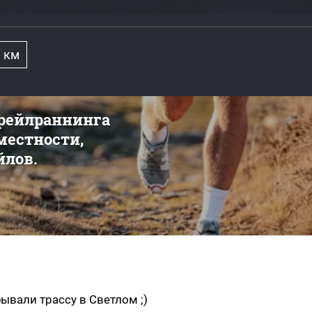
1 км
трейлраннинга
 местности,
йлов.
ывали трассу в Светлом ;)