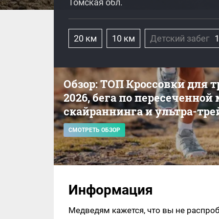
Томская обл.
20 км
10 км
Детский забег
Обзор: ТОП Кроссовки для 
2026, бега по пересеченной
скайраннинга и ультра-тре
СМОТРЕТЬ ОБЗОР
Информация
Медведям кажется, что вы не распроб