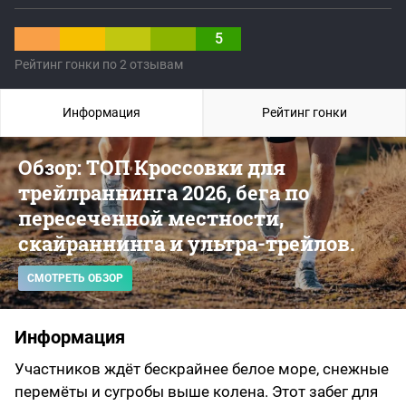
5
Рейтинг гонки по 2 отзывам
Информация
Рейтинг гонки
Обзор: ТОП Кроссовки для
трейлраннинга 2026, бега по
пересеченной местности,
скайраннинга и ультра-трейлов.
СМОТРЕТЬ ОБЗОР
Информация
Участников ждёт бескрайнее белое море, снежные
перемёты и сугробы выше колена. Этот забег для