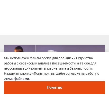
Мы используем файлы cookie для повышения удобства
работы с сервисом и анализа посещаемости, а также для
персонализации контента, маркетинга и безопасности.
Нажимая кнопку «Понятно», вы даёте согласие на работу с
Рекомендуем
этими файлами.
Непромокаемые кроссовки для бега зимой и
трейлраннинга 2026. Для города и
Понятно
бездорожья - с мембраной и шипами
Все гонки