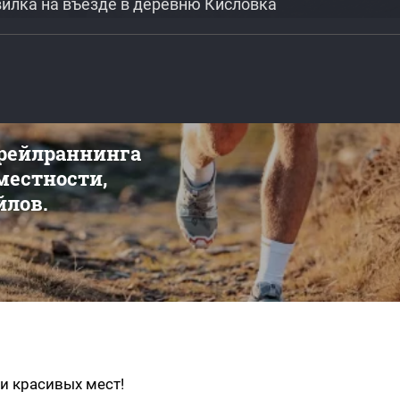
звилка на въезде в деревню Кисловка
трейлраннинга
 местности,
йлов.
и красивых мест!