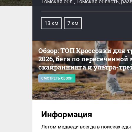
Томская обл., Томская область, ра
13 км
7 км
Обзор: ТОП Кроссовки для 
2026, бега по пересеченной
скайраннинга и ультра-тре
СМОТРЕТЬ ОБЗОР
Информация
Летом медведи всегда в поисках еды 