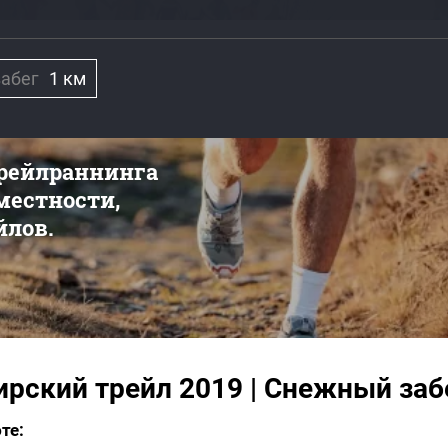
забег
1 км
трейлраннинга
 местности,
йлов.
ирский трейл 2019 | Снежный заб
те: