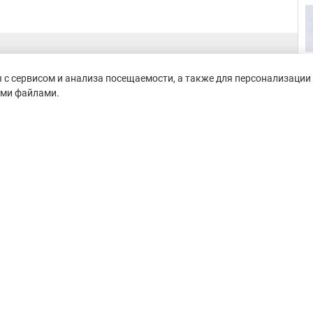
с сервисом и анализа посещаемости, а также для персонализации 
ими файлами.
untain-race.ru» разрешено
сылки на исходный