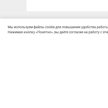
Мы используем файлы cookie для повышения удобства работы 
Нажимая кнопку «Понятно», вы даёте согласие на работу с эт
© 2015–2026 mountain-race.ru
Полное или частичное копирование материалов сайта «mo
только при обязательном указании источника и прямой с
материал.