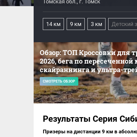
Томская обл., г. Томск
14 км
9 км
3 км
Детский 
Обзор: ТОП Кроссовки для 
2026, бега по пересеченной
скайраннинга и ультра-тре
СМОТРЕТЬ ОБЗОР
Результаты Серия Сиб
Призеры на дистанции 9 км в абсолю