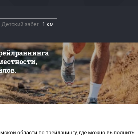
Детский забег
1 км
трейлраннинга
 местности,
йлов.
омской области по трейланингу, где можно выполнить