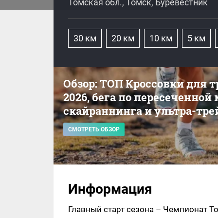
Томская обл., Томск, Буревестник
30 км
20 км
10 км
5 км
Обзор: ТОП Кроссовки для 
2026, бега по пересеченной
скайраннинга и ультра-тре
СМОТРЕТЬ ОБЗОР
Информация
Главный старт сезона – Чемпионат Т