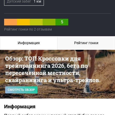
Детский забег
1 км
5
Рейтинг гонки по 2 отзывам
Информация
Рейтинг гонки
Обзор: ТОП Кроссовки для
трейлраннинга 2026, бега по
пересеченной местности,
скайраннинга и ультра-трейлов.
СМОТРЕТЬ ОБЗОР
Информация